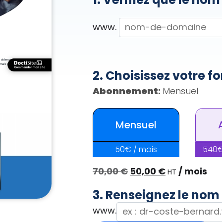
www.
Abonnement
:
Mensuel
Mensuel
70,00
€
50,00
€
/ mois
HT
3. Renseignez le nom