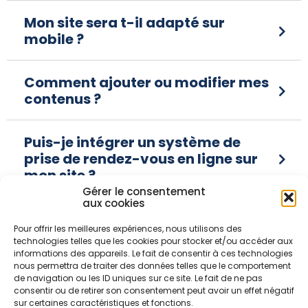
Mon site sera t-il adapté sur
mobile ?
Comment ajouter ou modifier mes
contenus ?
Puis-je intégrer un système de
prise de rendez-vous en ligne sur
mon site ?
Gérer le consentement
aux cookies
Consulter la FAQ complète
Pour offrir les meilleures expériences, nous utilisons des
technologies telles que les cookies pour stocker et/ou accéder aux
informations des appareils. Le fait de consentir à ces technologies
nous permettra de traiter des données telles que le comportement
de navigation ou les ID uniques sur ce site. Le fait de ne pas
Vous n’avez pas trouvé votre
consentir ou de retirer son consentement peut avoir un effet négatif
sur certaines caractéristiques et fonctions.