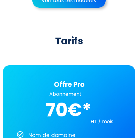
Voir tous les modèles
Tarifs
Offre Pro
Abonnement
70
€
HT / mois
Nom de domaine